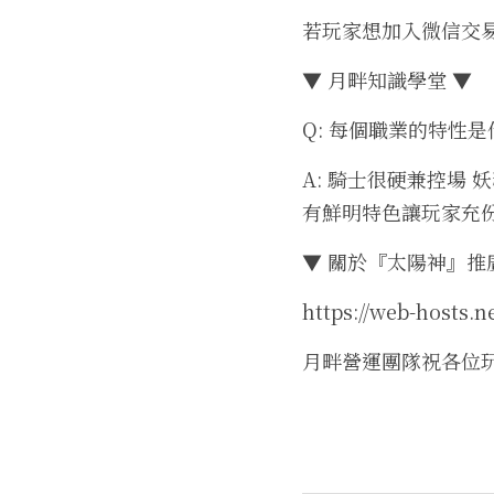
若玩家想加入微信交
▼ 月畔知識學堂 ▼
Q: 每個職業的特性是
A: 騎士很硬兼控場
有鮮明特色讓玩家充
▼ 關於『太陽神』推
https://web-hosts.
月畔營運團隊祝各位玩