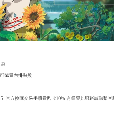
問題
鑽可購買內掛點數
-
5  官方換匯交易手續費酌收10% 有需要此服務請聯繫客