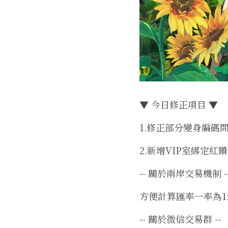
▼ 今日修正項目 ▼
1.修正部分變身編碼
2.新增VIP室綁定紅
-- 關於兩岸交易機制 -
方便計算匯率一率為1:
-- 關於微信交易群 --