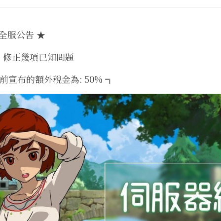
-全服公告 ★
，修正幾項已知問題
前宣布的額外稅金為: 50% ╗