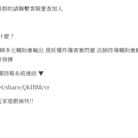
易群的請聯繫客服審查加入
什麼 ?
 妖精多元輔助兼輸出 黑妖爆炸傷害兼閃避 法師控場輔助兼
份發揮
廣回報系統連結 ▼
net/share/QkIBMcvr
家遊戲愉快!!