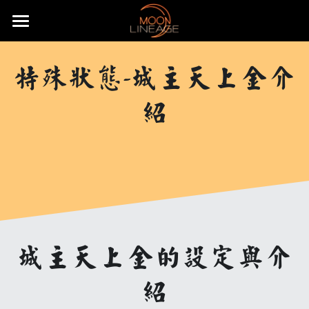
×
部落格分類
主頁
特殊狀態-城主天上金介
遊戲設定介紹
所有博客分類
紹
武器防具介紹
月畔天堂高加速成長服
五大職業介紹
月畔地圖介紹
騎士介紹
活動公告
武器介紹
特色系統介紹
妖精介紹
大陸地圖介紹
防具介紹
基礎武器
重要公告
常態化活動
強化系統介紹
王族介紹
洞穴地圖介紹
血盟升級系統
飾品介紹
頭盔
快速上手
無限大戰介紹
贊助說明
全服日常公告事項
變身卡收集
法師介紹
限時特殊地圖
血盟通關-屠龍副本
防具附魔介紹
怪物符文介紹
手套
麥斯特耳環
特殊節慶型活動
攻城戰
遊戲理念與透明化的原則
推文回報說明
免責聲明
城主天上金的設定與介
魔法娃娃收集
黑暗妖精介紹
特殊狀態月畔氣息
武器品質系統介紹
變身卡合成
等級獎勵-職業符文介紹
長靴
項鍊
怪物符文
預先登記好禮多重送
遊戲基礎教學
開服衝等拿好禮活動
直播回報說明
搜索
紹
紋樣系統介紹
特殊狀態城主天上金
武防飾品祝福化能力介紹
變身卡收藏加成
魔法娃娃合成
自動狩獵介紹
內衣
戒指
騎士符文
飄忽不定的旅人
月畔遊戲規章
繁體中文