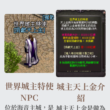
收藏獎勵介紹
換匯喵喵系統
武防過安定能力加成介紹
魔法娃娃收藏加成
伊娃紋樣
盔甲
腰帶
王子符文
2025中秋節活動盛典
外掛查緝細節
繁體中文
24H自動贊助
四龍祭司娃娃系統
法師召喚介紹
傲慢的加護石介紹
沙哈紋樣
地圖狩獵證明收藏
盾牌
大地女神的祝福
妖精符文
2025聖誕喜樂活動盛典
違反規章懲罰名單
料理以及特殊道具介紹
寵物介紹
武器屬性強化卷軸介紹
帕格里奧紋樣
武器防具收藏介紹
四龍祭司娃娃介紹
斗篷
一般耳環
法師符文
轉職服務
好運潘朵拉禮盒介紹
寵物裝備介紹
推廣大使勛章介紹
馬普勒紋樣
四龍祭司娃娃洗鍊介紹
材料與道具
古代臂甲
功能戒指(第四戒)
黑暗妖精符文
等值交換服務
特權勛章介紹
格蘭肯紋樣
料理介紹
世界城主特使
城主天上金介
NPC
紹
位於海音主城，是
城主天上金是做為