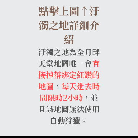
點擊上圖↑汙
濁之地詳細介
紹
汙濁之地為全月畔
天堂地圖唯一會
直
接掉落綁定紅鑽的
地圖
，
每天進去時
間限時2小時
，並
且該地圖無法使用
自動狩獵。