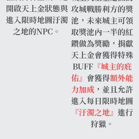
開啟天上金狀態與
攻城戰勝利方的獎
進入限時地圖汙濁
池，未來城主可領
之地的NPC。
取獎池內一半的紅
鑽做為獎勵，捐獻
天上金會獲得特殊
BUFF
『城主的庇
佑』
會獲得
額外能
力加成
，並且允許
進入每日限時地圖
『汙濁之地』
進行
狩獵。