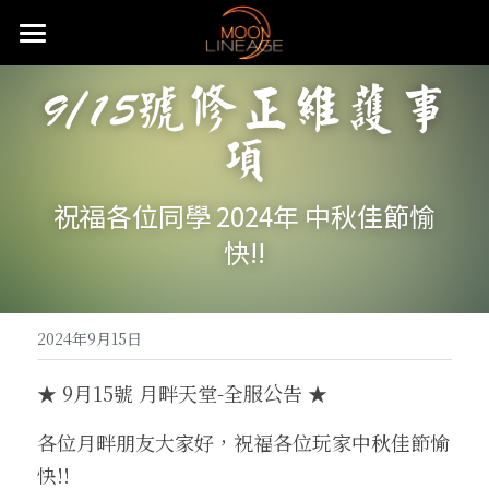
主頁
9/15號修正維護事
遊戲設定介紹
項
武器防具介紹
五大職業介紹
祝福各位同學 2024年 中秋佳節愉
月畔地圖介紹
騎士介紹
活動公告
武器介紹
快!!
特色系統介紹
妖精介紹
大陸地圖介紹
防具介紹
基礎武器
重要公告
常態化活動
強化系統介紹
王族介紹
洞穴地圖介紹
血盟升級系統
飾品介紹
頭盔
快速上手
無限大戰介紹
贊助說明
全服日常公告事項
2024年9月15日
變身卡收集
法師介紹
限時特殊地圖
血盟通關-屠龍副本
防具附魔介紹
怪物符文介紹
手套
麥斯特耳環
特殊節慶型活動
攻城戰
遊戲理念與透明化的原則
推文回報說明
免責聲明
★ 9月15號 月畔天堂-全服公告 ★
魔法娃娃收集
黑暗妖精介紹
特殊狀態月畔氣息
武器品質系統介紹
變身卡合成
等級獎勵-職業符文介紹
長靴
項鍊
怪物符文
預先登記好禮多重送
遊戲基礎教學
開服衝等拿好禮活動
直播回報說明
搜索
各位月畔朋友大家好，祝福各位玩家中秋佳節愉
快!!
紋樣系統介紹
特殊狀態城主天上金
武防飾品祝福化能力介紹
變身卡收藏加成
魔法娃娃合成
自動狩獵介紹
內衣
戒指
騎士符文
飄忽不定的旅人
月畔遊戲規章
繁體中文