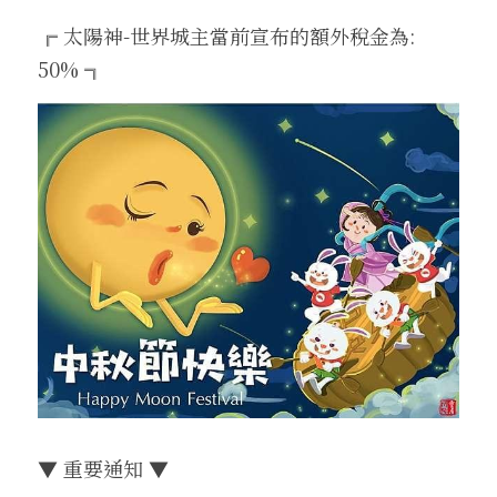
╔ 太陽神-世界城主當前宣布的額外稅金為: 
收藏獎勵介紹
換匯喵喵系統
武防過安定能力加成介紹
魔法娃娃收藏加成
伊娃紋樣
盔甲
腰帶
王子符文
2025中秋節活動盛典
外掛查緝細節
繁體中文
24H自動贊助
50% ╗
四龍祭司娃娃系統
法師召喚介紹
傲慢的加護石介紹
沙哈紋樣
地圖狩獵證明收藏
盾牌
大地女神的祝福
妖精符文
2025聖誕喜樂活動盛典
違反規章懲罰名單
料理以及特殊道具介紹
寵物介紹
武器屬性強化卷軸介紹
帕格里奧紋樣
武器防具收藏介紹
四龍祭司娃娃介紹
斗篷
一般耳環
法師符文
轉職服務
好運潘朵拉禮盒介紹
寵物裝備介紹
推廣大使勛章介紹
馬普勒紋樣
四龍祭司娃娃洗鍊介紹
材料與道具
古代臂甲
功能戒指(第四戒)
黑暗妖精符文
等值交換服務
特權勛章介紹
格蘭肯紋樣
料理介紹
▼ 重要通知 ▼