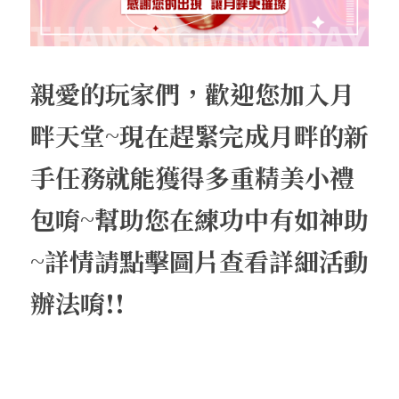
收藏獎勵介紹
換匯喵喵系統
武防過安定能力加成介紹
魔法娃娃收藏加成
伊娃紋樣
盔甲
腰帶
王子符文
2025中秋節活動盛典
外掛查緝細節
繁體中文
24H自動贊助
四龍祭司娃娃系統
法師召喚介紹
傲慢的加護石介紹
沙哈紋樣
地圖狩獵證明收藏
盾牌
大地女神的祝福
妖精符文
2025聖誕喜樂活動盛典
違反規章懲罰名單
親愛的玩家們，歡迎您加入月
料理以及特殊道具介紹
寵物介紹
武器屬性強化卷軸介紹
帕格里奧紋樣
武器防具收藏介紹
四龍祭司娃娃介紹
斗篷
一般耳環
法師符文
轉職服務
畔天堂~現在趕緊完成月畔的新
好運潘朵拉禮盒介紹
寵物裝備介紹
推廣大使勛章介紹
馬普勒紋樣
四龍祭司娃娃洗鍊介紹
材料與道具
古代臂甲
功能戒指(第四戒)
黑暗妖精符文
等值交換服務
手任務就能獲得多重精美小禮
特權勛章介紹
格蘭肯紋樣
料理介紹
包唷~幫助您在練功中有如神助
~詳情請點擊圖片查看詳細活動
辦法唷!!