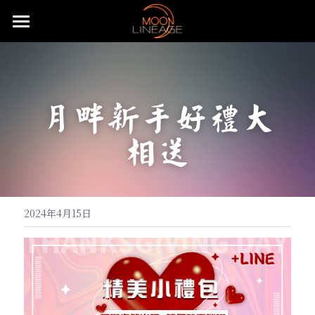
主頁
遊戲設定介紹
月畔新手好禮大
武器防具介紹
五大職業介紹
相送
月畔地圖介紹
騎士介紹
活動公告
武器介紹
特色系統介紹
妖精介紹
大陸地圖介紹
防具介紹
基礎武器
重要公告
常態化活動
強化系統介紹
王族介紹
洞穴地圖介紹
血盟升級系統
飾品介紹
頭盔
快速上手
無限大戰介紹
贊助說明
全服日常公告事項
2024年4月15日
變身卡收集
法師介紹
限時特殊地圖
血盟通關-屠龍副本
防具附魔介紹
怪物符文介紹
手套
麥斯特耳環
特殊節慶型活動
攻城戰
遊戲理念與透明化的原則
推文回報說明
免責聲明
魔法娃娃收集
黑暗妖精介紹
特殊狀態月畔氣息
武器品質系統介紹
變身卡合成
等級獎勵-職業符文介紹
長靴
項鍊
怪物符文
預先登記好禮多重送
遊戲基礎教學
開服衝等拿好禮活動
直播回報說明
搜索
紋樣系統介紹
特殊狀態城主天上金
武防飾品祝福化能力介紹
變身卡收藏加成
魔法娃娃合成
自動狩獵介紹
內衣
戒指
騎士符文
飄忽不定的旅人
月畔遊戲規章
繁體中文