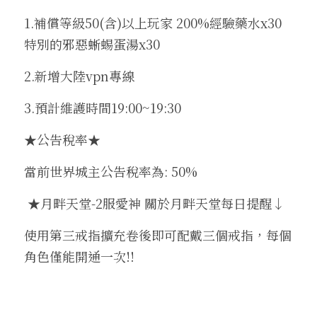
1.補償等級50(含)以上玩家 200%經驗藥水x30 
特別的邪惡蜥蜴蛋湯x30
2.新增大陸vpn專線
3.預計維護時間19:00~19:30
★公告稅率★
當前世界城主公告稅率為: 50%
 ★月畔天堂-2服愛神 關於月畔天堂每日提醒↓
使用第三戒指擴充卷後即可配戴三個戒指，每個
角色僅能開通一次!!