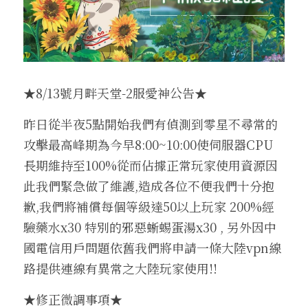
收藏獎勵介紹
換匯喵喵系統
武防過安定能力加成介紹
魔法娃娃收藏加成
伊娃紋樣
盔甲
腰帶
王子符文
2025中秋節活動盛典
外掛查緝細節
繁體中文
24H自動贊助
四龍祭司娃娃系統
法師召喚介紹
傲慢的加護石介紹
沙哈紋樣
地圖狩獵證明收藏
盾牌
大地女神的祝福
妖精符文
2025聖誕喜樂活動盛典
違反規章懲罰名單
料理以及特殊道具介紹
寵物介紹
武器屬性強化卷軸介紹
帕格里奧紋樣
武器防具收藏介紹
四龍祭司娃娃介紹
斗篷
一般耳環
法師符文
轉職服務
★8/13號月畔天堂-2服愛神公告★
好運潘朵拉禮盒介紹
寵物裝備介紹
推廣大使勛章介紹
馬普勒紋樣
四龍祭司娃娃洗鍊介紹
材料與道具
古代臂甲
功能戒指(第四戒)
黑暗妖精符文
等值交換服務
昨日從半夜5點開始我們有偵測到零星不尋常的
攻擊最高峰期為今早8:00~10:00使伺服器CPU
特權勛章介紹
格蘭肯紋樣
料理介紹
長期維持至100%從而佔據正常玩家使用資源因
此我們緊急做了維護,造成各位不便我們十分抱
歉,我們將補償每個等級達50以上玩家 200%經
驗藥水x30 特別的邪惡蜥蜴蛋湯x30 , 另外因中
國電信用戶問題依舊我們將申請一條大陸vpn線
路提供連線有異常之大陸玩家使用!!
★修正微調事項★