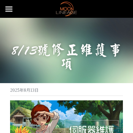
主頁
遊戲設定介紹
8/13號修正維護事
武器防具介紹
五大職業介紹
項
月畔地圖介紹
騎士介紹
活動公告
武器介紹
特色系統介紹
妖精介紹
大陸地圖介紹
防具介紹
基礎武器
重要公告
常態化活動
強化系統介紹
王族介紹
洞穴地圖介紹
血盟升級系統
飾品介紹
頭盔
快速上手
無限大戰介紹
贊助說明
全服日常公告事項
2025年8月13日
變身卡收集
法師介紹
限時特殊地圖
血盟通關-屠龍副本
防具附魔介紹
怪物符文介紹
手套
麥斯特耳環
特殊節慶型活動
攻城戰
遊戲理念與透明化的原則
推文回報說明
免責聲明
魔法娃娃收集
黑暗妖精介紹
特殊狀態月畔氣息
武器品質系統介紹
變身卡合成
等級獎勵-職業符文介紹
長靴
項鍊
怪物符文
預先登記好禮多重送
遊戲基礎教學
開服衝等拿好禮活動
直播回報說明
搜索
紋樣系統介紹
特殊狀態城主天上金
武防飾品祝福化能力介紹
變身卡收藏加成
魔法娃娃合成
自動狩獵介紹
內衣
戒指
騎士符文
飄忽不定的旅人
月畔遊戲規章
繁體中文