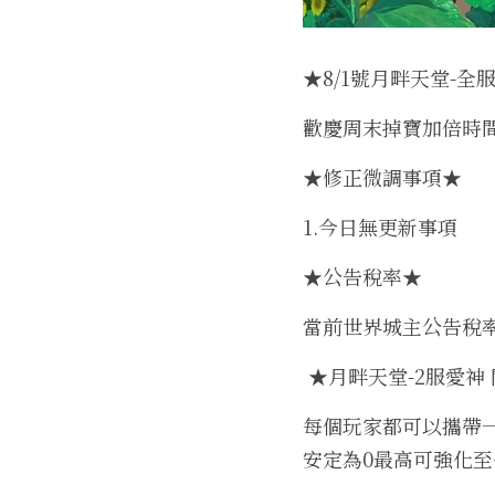
★8/1號月畔天堂-全
歡慶周末掉寶加倍時間 202
★修正微調事項★
1.今日無更新事項
★公告稅率★
當前世界城主公告稅率為
 ★月畔天堂-2服愛
每個玩家都可以攜帶一
安定為0最高可強化至