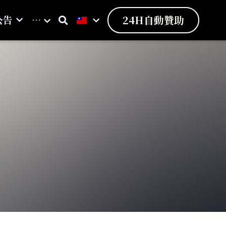
公告
…
24H自動贊助