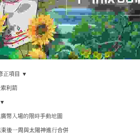
修正項目 ▼
米索利箭
 ▼
推廣幣入場的限時手動地圖
結束後一周與太陽神進行合併