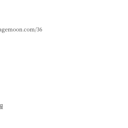
emoon.com/36
服 