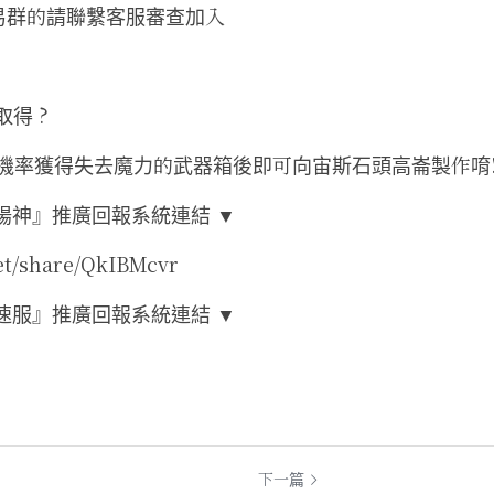
易群的請聯繫客服審查加入
取得 ?
打怪機率獲得失去魔力的武器箱後即可向宙斯石頭高崙製作唷!
陽神』推廣回報系統連結 ▼
net/share/QkIBMcvr
速服』推廣回報系統連結 ▼
下一篇