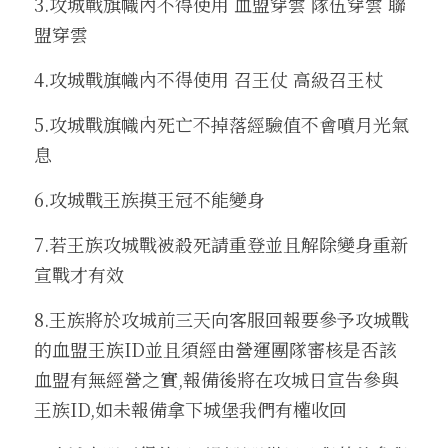
3.攻城戰旗幟內不得使用 血盟穿雲 隊伍穿雲 聯
盟穿雲 
4.攻城戰旗幟內不得使用 召王仗 高級召王杖
5.攻城戰旗幟內死亡不掉落經驗值不會噴月光氣
息
6.攻城戰王族摸王冠不能變身
7.若王族攻城戰被殺死請重登並且解除變身重新
宣戰才有效
8.王族將於攻城前三天向客服回報要參予攻城戰
的血盟王族ID並且須經由營運團隊審核是否該
血盟有無經營之實,報備後將在攻城日宣告參與
王族ID,如未報備拿下城堡我們有權收回