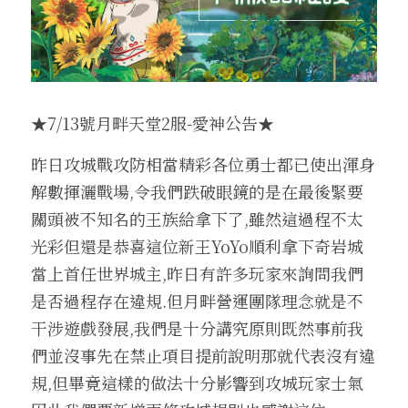
收藏獎勵介紹
換匯喵喵系統
武防過安定能力加成介紹
魔法娃娃收藏加成
伊娃紋樣
盔甲
腰帶
王子符文
2025中秋節活動盛典
外掛查緝細節
繁體中文
24H自動贊助
四龍祭司娃娃系統
法師召喚介紹
傲慢的加護石介紹
沙哈紋樣
地圖狩獵證明收藏
盾牌
大地女神的祝福
妖精符文
2025聖誕喜樂活動盛典
違反規章懲罰名單
料理以及特殊道具介紹
寵物介紹
武器屬性強化卷軸介紹
帕格里奧紋樣
武器防具收藏介紹
四龍祭司娃娃介紹
斗篷
一般耳環
法師符文
轉職服務
★7/13號月畔天堂2服-愛神公告★
好運潘朵拉禮盒介紹
寵物裝備介紹
推廣大使勛章介紹
馬普勒紋樣
四龍祭司娃娃洗鍊介紹
材料與道具
古代臂甲
功能戒指(第四戒)
黑暗妖精符文
等值交換服務
昨日攻城戰攻防相當精彩各位勇士都已使出渾身
解數揮灑戰場,令我們跌破眼鏡的是在最後緊要
特權勛章介紹
格蘭肯紋樣
料理介紹
關頭被不知名的王族給拿下了,雖然這過程不太
光彩但還是恭喜這位新王YoYo順利拿下奇岩城
當上首任世界城主,昨日有許多玩家來詢問我們
是否過程存在違規.但月畔營運團隊理念就是不
干涉遊戲發展,我們是十分講究原則既然事前我
們並沒事先在禁止項目提前說明那就代表沒有違
規,但畢竟這樣的做法十分影響到攻城玩家士氣