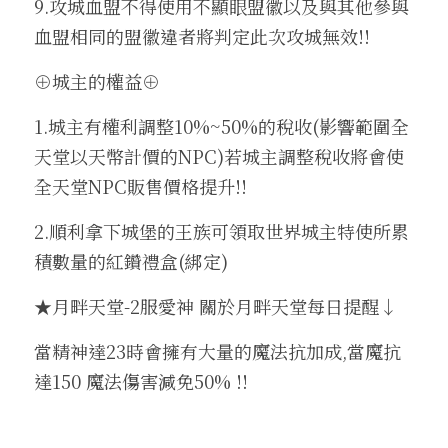
9.攻城血盟不得使用不顯眼盟徽以及與其他參與
血盟相同的盟徽違者將判定此次攻城無效!!
⊕城主的權益⊕
1.城主有權利調整10%~50%的稅收(影響範圍全
天堂以天幣計價的NPC)若城主調整稅收將會使
全天堂NPC販售價格提升!!
2.順利拿下城堡的王族可領取世界城主特使所累
積數量的紅鑽禮盒(綁定) 
★月畔天堂-2服愛神 關於月畔天堂每日提醒↓
當精神達23時會擁有大量的魔法抗加成,當魔抗
達150 魔法傷害減免50% !!