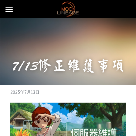
主頁
遊戲設定介紹
武器防具介紹
五大職業介紹
7/13修正維護事項
月畔地圖介紹
騎士介紹
活動公告
武器介紹
特色系統介紹
妖精介紹
大陸地圖介紹
防具介紹
基礎武器
重要公告
常態化活動
強化系統介紹
王族介紹
洞穴地圖介紹
血盟升級系統
飾品介紹
頭盔
快速上手
無限大戰介紹
贊助說明
全服日常公告事項
2025年7月13日
變身卡收集
法師介紹
限時特殊地圖
血盟通關-屠龍副本
防具附魔介紹
怪物符文介紹
手套
麥斯特耳環
特殊節慶型活動
攻城戰
遊戲理念與透明化的原則
推文回報說明
免責聲明
魔法娃娃收集
黑暗妖精介紹
特殊狀態月畔氣息
武器品質系統介紹
變身卡合成
等級獎勵-職業符文介紹
長靴
項鍊
怪物符文
預先登記好禮多重送
遊戲基礎教學
開服衝等拿好禮活動
直播回報說明
搜索
紋樣系統介紹
特殊狀態城主天上金
武防飾品祝福化能力介紹
變身卡收藏加成
魔法娃娃合成
自動狩獵介紹
內衣
戒指
騎士符文
飄忽不定的旅人
月畔遊戲規章
繁體中文