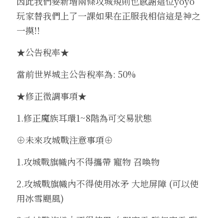
因此我們要新增兩條攻城規則也感謝這位yoyo
玩家替我們上了一課如果在正服我相信這是神之
一摸!!
★公告稅率★
當前世界城主公告稅率為: 50%
★修正微調事項★
1.修正魔族耳環1~8階為可交易狀態
⊕未來攻城戰注意事項⊕
1.攻城戰旗幟內不得攜帶 寵物 召喚物
2.攻城戰旗幟內不得使用冰矛 大地屏障 (可以使
用冰雪颶風)