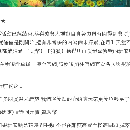
告★
等活動已經結束,恭喜獲獎人通過自身努力與時間得到獎項
度僅僅是剛開始,還有非常多的內容尚未探索,在月畔天堂
都能通過 【天幣】【狩獵】獲得!! 再次恭喜獲獎的玩家!
將會在稍後計算後上傳至官網,請稍後前往官網查看名次與獎項
 行前教育↓
許多朋友還未清楚,我們將簡短的介紹讓玩家更簡單輕易
(綁定) #等同元寶 贊助幣
手動 如果玩家願意花時間手動,不存在難度高或門檻高問題,