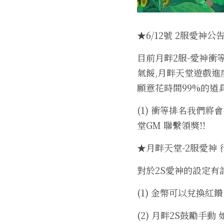
★6/12號 2服愛神公
目前月畔2服-愛神衝
氣餒,月畔天堂遊戲進
願意花時間99%的道具
(1) 衝等排名我們
堂GM 聯繫領獎!!
★月畔天堂-2服愛神
對於2S愛神的設定有
(1) 金幣可以兌換紅鑽
(2) 月畔2S鼓勵