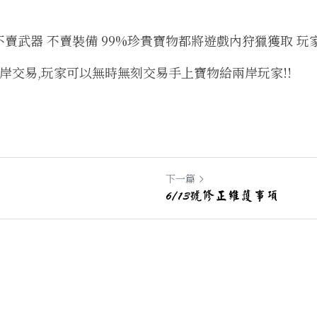
商城不賣武器 不賣裝備 99%珍貴寶物都將遊戲內狩獵獲取 
的兩岸交易,玩家可以無時無刻交易手上寶物給兩岸玩家!!
下一篇
6/13號修正維護事項