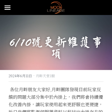
主頁
遊戲設定介紹
6/10號更新維護事
武器防具介紹
五大職業介紹
項
月畔地圖介紹
騎士介紹
活動公告
武器介紹
特色系統介紹
妖精介紹
大陸地圖介紹
防具介紹
基礎武器
重要公告
常態化活動
強化系統介紹
王族介紹
洞穴地圖介紹
血盟升級系統
飾品介紹
頭盔
·
快速上手
無限大戰介紹
贊助說明
全服日常公告事項
2024年6月11日
月畔天堂1服
變身卡收集
法師介紹
限時特殊地圖
血盟通關-屠龍副本
防具附魔介紹
怪物符文介紹
手套
麥斯特耳環
特殊節慶型活動
攻城戰
遊戲理念與透明化的原則
推文回報說明
免責聲明
 各位月畔朋友大家好,月畔團隊發現目前玩家反
饋的問題大部分集中於內掛上，我們將會持續優
魔法娃娃收集
黑暗妖精介紹
特殊狀態月畔氣息
武器品質系統介紹
變身卡合成
等級獎勵-職業符文介紹
長靴
項鍊
怪物符文
預先登記好禮多重送
遊戲基礎教學
開服衝等拿好禮活動
直播回報說明
搜索
化改善內掛，讓玩家使用起來更舒服也更便捷，
紋樣系統介紹
特殊狀態城主天上金
武防飾品祝福化能力介紹
變身卡收藏加成
魔法娃娃合成
自動狩獵介紹
內衣
戒指
騎士符文
飄忽不定的旅人
月畔遊戲規章
繁體中文
近日我們將監測伺服器資料以利找出內掛存在的