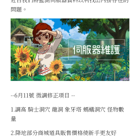
問題。
收藏獎勵介紹
換匯喵喵系統
武防過安定能力加成介紹
魔法娃娃收藏加成
伊娃紋樣
盔甲
腰帶
王子符文
2025中秋節活動盛典
外掛查緝細節
繁體中文
24H自動贊助
四龍祭司娃娃系統
法師召喚介紹
傲慢的加護石介紹
沙哈紋樣
地圖狩獵證明收藏
盾牌
大地女神的祝福
妖精符文
2025聖誕喜樂活動盛典
違反規章懲罰名單
料理以及特殊道具介紹
寵物介紹
武器屬性強化卷軸介紹
帕格里奧紋樣
武器防具收藏介紹
四龍祭司娃娃介紹
斗篷
一般耳環
法師符文
轉職服務
好運潘朵拉禮盒介紹
寵物裝備介紹
推廣大使勛章介紹
馬普勒紋樣
四龍祭司娃娃洗鍊介紹
材料與道具
古代臂甲
功能戒指(第四戒)
黑暗妖精符文
等值交換服務
特權勛章介紹
格蘭肯紋樣
料理介紹
--6月11號 微調修正項目 --
1.調高 騎士洞穴 龍洞 象牙塔 螞蟻洞穴 怪物數
量  
2.降地部分商城道具販售價格使新手更友好