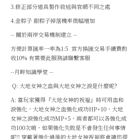
3.修正部分道具製作敘述與官網不同之處
4.金粽子 銀粽子掉落機率微幅增加
-- 關於兩岸交易機制建立 --
方便計算匯率一率為1:5  官方換匯交易手續費酌
收10% 有需要此服務請聯繫客服 
--月畔知識學堂 --
 Q: 大地女神之血與大地女神之淚是什麼呢?
A: 當玩家獲得『大地女神的祝福』時可用血和
淚強化，大地女神之血強化成功HP+10，大地
女神之淚強化成功MP+5，兩者都可以各強化成
功100次唷，如果強化失敗是不會發生任何事情
呢!! 穿戴著強化過後的大地女神祝福將會讓您提