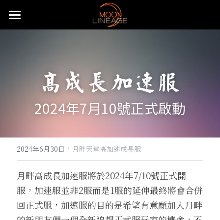
主頁
遊戲設定介紹
高成長加速服
武器防具介紹
五大職業介紹
月畔地圖介紹
騎士介紹
活動公告
武器介紹
2024年7月10號正式啟動
特色系統介紹
妖精介紹
大陸地圖介紹
防具介紹
基礎武器
重要公告
常態化活動
強化系統介紹
王族介紹
洞穴地圖介紹
血盟升級系統
飾品介紹
頭盔
·
快速上手
無限大戰介紹
贊助說明
全服日常公告事項
2024年6月30日
月畔天堂高加速成長服
變身卡收集
法師介紹
限時特殊地圖
血盟通關-屠龍副本
防具附魔介紹
怪物符文介紹
手套
麥斯特耳環
特殊節慶型活動
攻城戰
遊戲理念與透明化的原則
推文回報說明
免責聲明
月畔高成長加速服將於2024年7/10號正式開
服，加速服並非2服而是1服的延伸最終將會合併
魔法娃娃收集
黑暗妖精介紹
特殊狀態月畔氣息
武器品質系統介紹
變身卡合成
等級獎勵-職業符文介紹
長靴
項鍊
怪物符文
預先登記好禮多重送
遊戲基礎教學
開服衝等拿好禮活動
直播回報說明
搜索
回正式服，加速服的目的是希望有意願加入月畔
紋樣系統介紹
特殊狀態城主天上金
武防飾品祝福化能力介紹
變身卡收藏加成
魔法娃娃合成
自動狩獵介紹
內衣
戒指
騎士符文
飄忽不定的旅人
月畔遊戲規章
繁體中文
的新朋友們一個全新追趕正式服玩家的機會，不