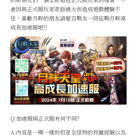
會因與正式服玩家差距過大而造成遊戲體驗不
收藏獎勵介紹
換匯喵喵系統
武防過安定能力加成介紹
魔法娃娃收藏加成
伊娃紋樣
盔甲
腰帶
王子符文
2025中秋節活動盛典
外掛查緝細節
繁體中文
24H自動贊助
佳，喜歡月畔的朋友請號召戰友一同征戰月畔高
四龍祭司娃娃系統
法師召喚介紹
傲慢的加護石介紹
沙哈紋樣
地圖狩獵證明收藏
盾牌
大地女神的祝福
妖精符文
2025聖誕喜樂活動盛典
違反規章懲罰名單
成長加速服吧!!
料理以及特殊道具介紹
寵物介紹
武器屬性強化卷軸介紹
帕格里奧紋樣
武器防具收藏介紹
四龍祭司娃娃介紹
斗篷
一般耳環
法師符文
轉職服務
好運潘朵拉禮盒介紹
寵物裝備介紹
推廣大使勛章介紹
馬普勒紋樣
四龍祭司娃娃洗鍊介紹
材料與道具
古代臂甲
功能戒指(第四戒)
黑暗妖精符文
等值交換服務
特權勛章介紹
格蘭肯紋樣
料理介紹
Q:加速服與正式服有何不同?
A:內容是一模一樣的但是全怪物的狩獵經驗以及