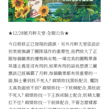
收藏獎勵介紹
換匯喵喵系統
武防過安定能力加成介紹
魔法娃娃收藏加成
伊娃紋樣
盔甲
腰帶
王子符文
2025中秋節活動盛典
外掛查緝細節
繁體中文
24H自動贊助
四龍祭司娃娃系統
法師召喚介紹
傲慢的加護石介紹
沙哈紋樣
地圖狩獵證明收藏
盾牌
大地女神的祝福
妖精符文
2025聖誕喜樂活動盛典
違反規章懲罰名單
料理以及特殊道具介紹
寵物介紹
武器屬性強化卷軸介紹
帕格里奧紋樣
武器防具收藏介紹
四龍祭司娃娃介紹
斗篷
一般耳環
法師符文
轉職服務
★12/28號月畔天堂-全服公告★
好運潘朵拉禮盒介紹
寵物裝備介紹
推廣大使勛章介紹
馬普勒紋樣
四龍祭司娃娃洗鍊介紹
材料與道具
古代臂甲
功能戒指(第四戒)
黑暗妖精符文
等值交換服務
今日將修正已發現的錯誤，另外月畔天堂從設計
初衷就強調了團隊協作的重要性,我們放大了正
特權勛章介紹
格蘭肯紋樣
料理介紹
服每個職業的優勢與劣勢,一場完美的團戰單靠
英雄主義是沒有用的,如果有用的話我想唐三藏
應該已經稱霸了月畔,每個職業都有很重要的一
面,騎士暈到抓不死人? 麻煩妳找黑妖配合, 魔防
太高負面放不到? 麻煩妳找一下妖精配合,黑妖砍
不死人? 麻煩妳找一下王族或騎士配合,妖精太脆
扛不住? 麻煩妳找一下前排配合, 不管怎麼樣都