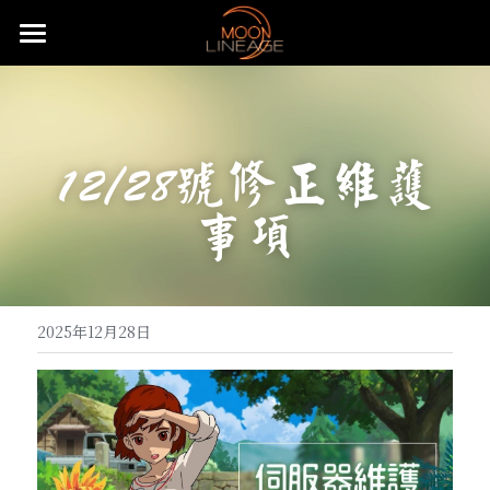
主頁
遊戲設定介紹
12/28號修正維護
武器防具介紹
五大職業介紹
事項
月畔地圖介紹
騎士介紹
活動公告
武器介紹
特色系統介紹
妖精介紹
大陸地圖介紹
防具介紹
基礎武器
重要公告
常態化活動
強化系統介紹
王族介紹
洞穴地圖介紹
血盟升級系統
飾品介紹
頭盔
快速上手
無限大戰介紹
贊助說明
全服日常公告事項
2025年12月28日
變身卡收集
法師介紹
限時特殊地圖
血盟通關-屠龍副本
防具附魔介紹
怪物符文介紹
手套
麥斯特耳環
特殊節慶型活動
攻城戰
遊戲理念與透明化的原則
推文回報說明
免責聲明
魔法娃娃收集
黑暗妖精介紹
特殊狀態月畔氣息
武器品質系統介紹
變身卡合成
等級獎勵-職業符文介紹
長靴
項鍊
怪物符文
預先登記好禮多重送
遊戲基礎教學
開服衝等拿好禮活動
直播回報說明
搜索
紋樣系統介紹
特殊狀態城主天上金
武防飾品祝福化能力介紹
變身卡收藏加成
魔法娃娃合成
自動狩獵介紹
內衣
戒指
騎士符文
飄忽不定的旅人
月畔遊戲規章
繁體中文