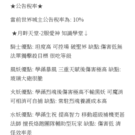
★公告稅率★
當前世界城主公告稅率為: 10%
 ★月畔天堂-2服愛神 知識學堂↓
騎士優點: 坦度高 可控場 破聖界 缺點:傷害低無
法單獨擊殺目標 很吃等級
風妖優點: 學滿暴風 三重天賦後傷害極高 缺點:
玻璃大砲很脆
火妖優點: 學滿烈魂後傷害極高不輸黑妖 可魔消
可相消可自捕 缺點: 常駐烈魂養護成本高
水妖優點: 學滿生祝 提高智力 移動超級補機更甚
法師 擅長烙跑團隊輔助型玩家 缺點: 傷害低 清
怪效率差