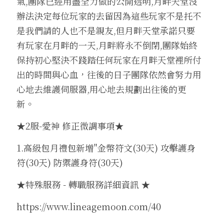
氣,團隊已經用盡全力做的公開透明,月畔天堂沒
辦法決定每位玩家的去留因為這些玩家不是托不
是我們請的人也不是親友,但月畔天堂承諾只要
有玩家在月畔的一天,月畔將永不倒閉,團隊始終
保持初心堅決不踐踏任何玩家在月畔天堂裡所付
出的時間與心血，往後的日子團隊依然會努力用
心地去維護伺服器,用心地去規劃出往後的更
新。
★2服-愛神 修正微調事項★
1.高級包月禮包新增"金幣符文(30天) 攻擊護身
符(30天) 防禦護身符(30天) 
★特殊服務 - 轉職服務詳細資訊 ★
https://www.lineagemoon.com/40