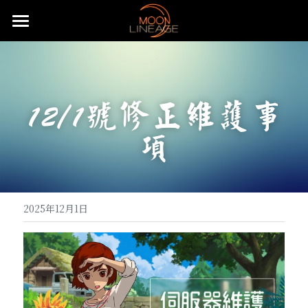
主頁
遊戲設定介紹
12/1號修正維護事
武器防具介紹
五大職業介紹
項
月畔地圖介紹
騎士介紹
活動公告
武器介紹
特色系統介紹
妖精介紹
大陸地圖介紹
防具介紹
基礎武器
重要公告
常態化活動
強化系統介紹
王族介紹
洞穴地圖介紹
血盟升級系統
飾品介紹
頭盔
快速上手
無限大戰介紹
贊助說明
全服日常公告事項
2025年12月1日
變身卡收集
法師介紹
限時特殊地圖
血盟通關-屠龍副本
防具附魔介紹
怪物符文介紹
手套
麥斯特耳環
特殊節慶型活動
攻城戰
遊戲理念與透明化的原則
推文回報說明
免責聲明
魔法娃娃收集
黑暗妖精介紹
特殊狀態月畔氣息
武器品質系統介紹
變身卡合成
等級獎勵-職業符文介紹
長靴
項鍊
怪物符文
預先登記好禮多重送
遊戲基礎教學
開服衝等拿好禮活動
直播回報說明
搜索
紋樣系統介紹
特殊狀態城主天上金
武防飾品祝福化能力介紹
變身卡收藏加成
魔法娃娃合成
自動狩獵介紹
內衣
戒指
騎士符文
飄忽不定的旅人
月畔遊戲規章
繁體中文