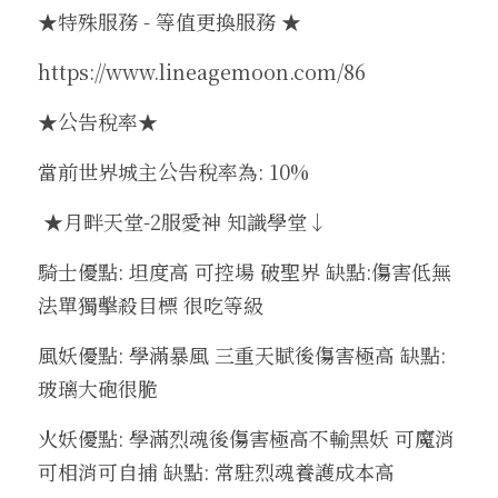
★特殊服務 - 等值更換服務 ★
https://www.lineagemoon.com/86
★公告稅率★
當前世界城主公告稅率為: 10%
 ★月畔天堂-2服愛神 知識學堂↓
騎士優點: 坦度高 可控場 破聖界 缺點:傷害低無
法單獨擊殺目標 很吃等級
風妖優點: 學滿暴風 三重天賦後傷害極高 缺點:
玻璃大砲很脆
火妖優點: 學滿烈魂後傷害極高不輸黑妖 可魔消
可相消可自捕 缺點: 常駐烈魂養護成本高