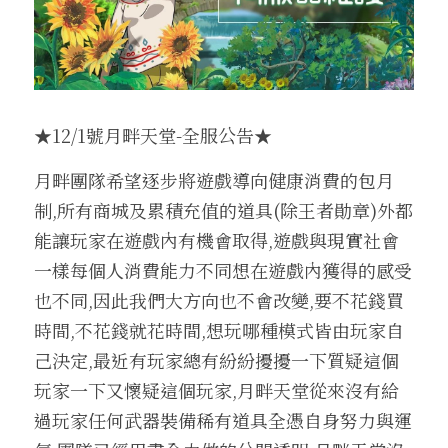
收藏獎勵介紹
換匯喵喵系統
武防過安定能力加成介紹
魔法娃娃收藏加成
伊娃紋樣
盔甲
腰帶
王子符文
2025中秋節活動盛典
外掛查緝細節
繁體中文
24H自動贊助
四龍祭司娃娃系統
法師召喚介紹
傲慢的加護石介紹
沙哈紋樣
地圖狩獵證明收藏
盾牌
大地女神的祝福
妖精符文
2025聖誕喜樂活動盛典
違反規章懲罰名單
料理以及特殊道具介紹
寵物介紹
武器屬性強化卷軸介紹
帕格里奧紋樣
武器防具收藏介紹
四龍祭司娃娃介紹
斗篷
一般耳環
法師符文
轉職服務
★12/1號月畔天堂-全服公告★
好運潘朵拉禮盒介紹
寵物裝備介紹
推廣大使勛章介紹
馬普勒紋樣
四龍祭司娃娃洗鍊介紹
材料與道具
古代臂甲
功能戒指(第四戒)
黑暗妖精符文
等值交換服務
月畔團隊希望逐步將遊戲導向健康消費的包月
制,所有商城及累積充值的道具(除王者勛章)外都
特權勛章介紹
格蘭肯紋樣
料理介紹
能讓玩家在遊戲內有機會取得,遊戲與現實社會
一樣每個人消費能力不同想在遊戲內獲得的感受
也不同,因此我們大方向也不會改變,要不花錢買
時間,不花錢就花時間,想玩哪種模式皆由玩家自
己決定,最近有玩家總有紛紛擾擾一下質疑這個
玩家一下又懷疑這個玩家,月畔天堂從來沒有給
過玩家任何武器裝備稀有道具全憑自身努力與運