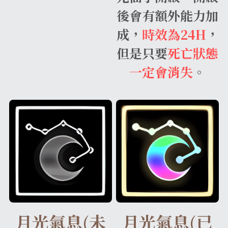
後會有額外能力加
成，
時效為24H
，
但是只要
死亡狀態
一定會消失
。
月光氣息(未
月光氣息(已