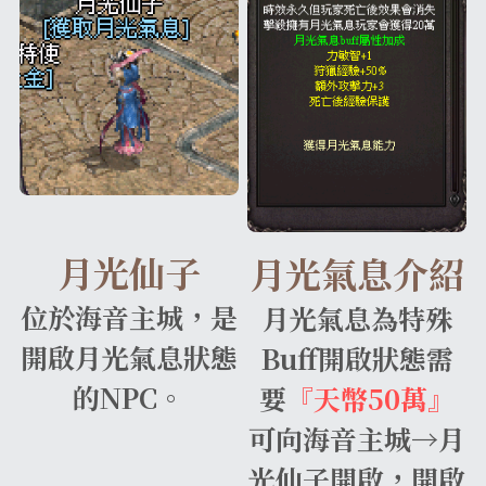
收藏獎勵介紹
換匯喵喵系統
武防過安定能力加成介紹
魔法娃娃收藏加成
伊娃紋樣
盔甲
腰帶
王子符文
2025中秋節活動盛典
外掛查緝細節
繁體中文
24H自動贊助
四龍祭司娃娃系統
法師召喚介紹
傲慢的加護石介紹
沙哈紋樣
地圖狩獵證明收藏
盾牌
大地女神的祝福
妖精符文
2025聖誕喜樂活動盛典
違反規章懲罰名單
料理以及特殊道具介紹
寵物介紹
武器屬性強化卷軸介紹
帕格里奧紋樣
武器防具收藏介紹
四龍祭司娃娃介紹
斗篷
一般耳環
法師符文
轉職服務
好運潘朵拉禮盒介紹
寵物裝備介紹
推廣大使勛章介紹
馬普勒紋樣
四龍祭司娃娃洗鍊介紹
材料與道具
古代臂甲
功能戒指(第四戒)
黑暗妖精符文
等值交換服務
特權勛章介紹
格蘭肯紋樣
料理介紹
月光仙子
月光氣息介紹
位於海音主城，是
月光氣息為特殊
開啟月光氣息狀態
Buff開啟狀態需
的NPC。
要
『天幣50萬』
可向海音主城→月
光仙子開啟，開啟