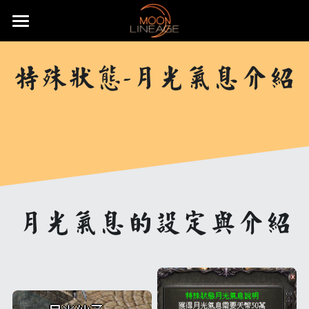
×
部落格分類
主頁
特殊狀態-月光氣息介紹
遊戲設定介紹
所有博客分類
武器防具介紹
月畔天堂高加速成長服
五大職業介紹
月畔地圖介紹
騎士介紹
活動公告
武器介紹
特色系統介紹
妖精介紹
大陸地圖介紹
防具介紹
基礎武器
重要公告
常態化活動
強化系統介紹
王族介紹
洞穴地圖介紹
血盟升級系統
飾品介紹
頭盔
快速上手
無限大戰介紹
贊助說明
全服日常公告事項
月光氣息的設定與介紹
變身卡收集
法師介紹
限時特殊地圖
血盟通關-屠龍副本
防具附魔介紹
怪物符文介紹
手套
麥斯特耳環
特殊節慶型活動
攻城戰
遊戲理念與透明化的原則
推文回報說明
免責聲明
魔法娃娃收集
黑暗妖精介紹
特殊狀態月畔氣息
武器品質系統介紹
變身卡合成
等級獎勵-職業符文介紹
長靴
項鍊
怪物符文
預先登記好禮多重送
遊戲基礎教學
開服衝等拿好禮活動
直播回報說明
搜索
紋樣系統介紹
特殊狀態城主天上金
武防飾品祝福化能力介紹
變身卡收藏加成
魔法娃娃合成
自動狩獵介紹
內衣
戒指
騎士符文
飄忽不定的旅人
月畔遊戲規章
繁體中文