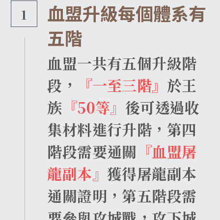
血盟升級每個體系有
1
收藏獎勵介紹
換匯喵喵系統
武防過安定能力加成介紹
魔法娃娃收藏加成
伊娃紋樣
盔甲
腰帶
王子符文
2025中秋節活動盛典
外掛查緝細節
繁體中文
24H自動贊助
五階
四龍祭司娃娃系統
法師召喚介紹
傲慢的加護石介紹
沙哈紋樣
地圖狩獵證明收藏
盾牌
大地女神的祝福
妖精符文
2025聖誕喜樂活動盛典
違反規章懲罰名單
血盟一共有五個升級階
料理以及特殊道具介紹
寵物介紹
武器屬性強化卷軸介紹
帕格里奧紋樣
武器防具收藏介紹
四龍祭司娃娃介紹
斗篷
一般耳環
法師符文
轉職服務
段，
『一至三階』
於王
好運潘朵拉禮盒介紹
寵物裝備介紹
推廣大使勛章介紹
馬普勒紋樣
四龍祭司娃娃洗鍊介紹
材料與道具
古代臂甲
功能戒指(第四戒)
黑暗妖精符文
等值交換服務
族
『50等
』
後可透過收
特權勛章介紹
格蘭肯紋樣
料理介紹
集材料進行升階，第四
階段需要通關
『血盟屠
龍副本』
獲得屠龍副本
通關證明，第五階段需
要參與攻城戰，攻下城