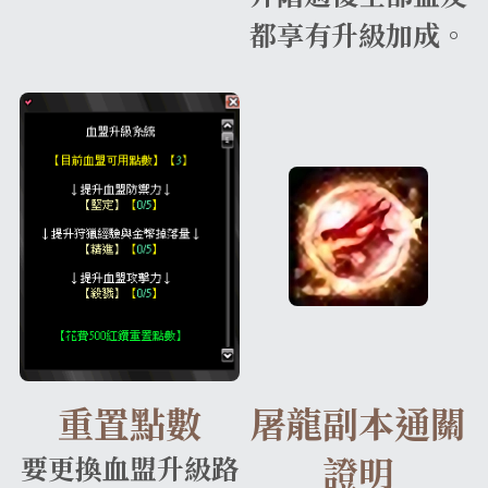
都享有升級加成。
重置點數
屠龍副本通關
證明
要更換血盟升級路