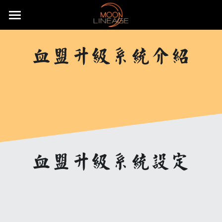
×
部落格分類
主頁
血盟升級系統介紹
遊戲設定介紹
所有博客分類
武器防具介紹
月畔天堂高加速成長服
五大職業介紹
月畔地圖介紹
騎士介紹
活動公告
武器介紹
特色系統介紹
妖精介紹
大陸地圖介紹
防具介紹
基礎武器
重要公告
常態化活動
強化系統介紹
王族介紹
洞穴地圖介紹
血盟升級系統
飾品介紹
頭盔
快速上手
無限大戰介紹
贊助說明
全服日常公告事項
血盟升級系統設定
變身卡收集
法師介紹
限時特殊地圖
血盟通關-屠龍副本
防具附魔介紹
怪物符文介紹
手套
麥斯特耳環
特殊節慶型活動
攻城戰
遊戲理念與透明化的原則
推文回報說明
免責聲明
魔法娃娃收集
黑暗妖精介紹
特殊狀態月畔氣息
武器品質系統介紹
變身卡合成
等級獎勵-職業符文介紹
長靴
項鍊
怪物符文
預先登記好禮多重送
遊戲基礎教學
開服衝等拿好禮活動
直播回報說明
搜索
紋樣系統介紹
特殊狀態城主天上金
武防飾品祝福化能力介紹
變身卡收藏加成
魔法娃娃合成
自動狩獵介紹
內衣
戒指
騎士符文
飄忽不定的旅人
月畔遊戲規章
繁體中文